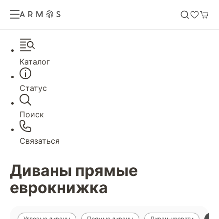
Каталог
Статус
Поиск
Связаться
Диваны прямые
еврокнижка
Угловые диваны
Прямые диваны
Диван-кровати
Ди