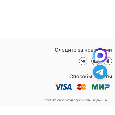
Дизайнерам
В нерабочее время
Наши
воспользуйтесь
салоны
формой обратного звонка
Контакты
Пн-Пт: 9:00 - 18:00
компании
amservice@armos-market.ru
Следите за новостями
Способы оплаты
Политика обработки персональных данных