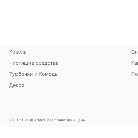
Кровати
Сертификаты
Ст
Диваны
До
Пуфики и банкетки
Га
Подушки и одеяла
Об
Кресла
Сп
Чистящие средства
Ка
Тумбочки и Комоды
По
Декор
2013-2026 © Armos. Все права защищены