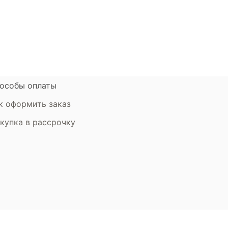
атьи
Контакты компании
ставка и оплата
Стать партнером
рантия
Дизайнерам
мен и возврат
особы оплаты
к оформить заказ
купка в рассрочку