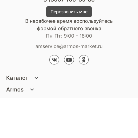
Перезвонить мне
В нерабочее время воспользуйтесь
формой обратного звонка
Пн-Пт: 9:00 - 18:00
amservice@armos-market.ru
Каталог
Матрасы
Armos
Кровати
О компании
Покупателям
Диваны
Сертификаты
Акции
Пуфики и банкетки
Контакты
Статьи
Наши салоны
Подушки и одеяла
Стать партнером
Доставка и оплата
Контакты компании
Кресла
Дизайнерам
Гарантия
Стать партнером