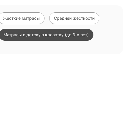
Жесткие матрасы
Средней жесткости
Матрасы в детскую кроватку (до 3-х лет)
Взрослые матрасы
Односпальные матрасы
Из латекса
Матрасы в наличии