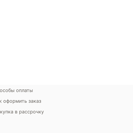
Выберите лучший матрас для детской кроватки в компа
одите в наш интернет-магазин и покупайте недорогие ма
окупателям
Контакты
ции
Наши салоны
атьи
Контакты компании
ставка и оплата
Стать партнером
рантия
Дизайнерам
мен и возврат
особы оплаты
к оформить заказ
купка в рассрочку