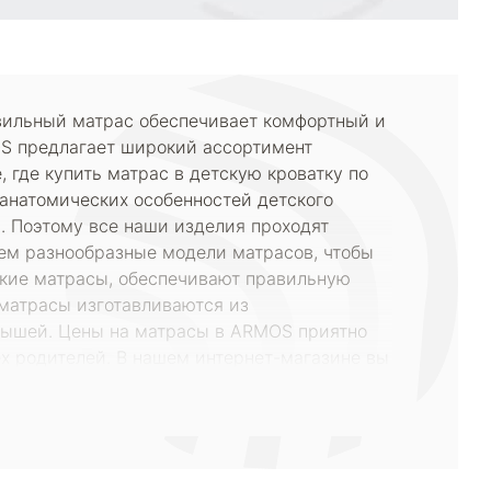
авильный матрас обеспечивает комфортный и
OS предлагает широкий ассортимент
 где купить матрас в детскую кроватку по
 анатомических особенностей детского
. Поэтому все наши изделия проходят
аем разнообразные модели матрасов, чтобы
ские матрасы, обеспечивают правильную
 матрасы изготавливаются из
алышей. Цены на матрасы в ARMOS приятно
х родителей. В нашем интернет-магазине вы
ть недорогие варианты без ущерба для
омить на покупке. Вы можете легко выбрать
где вы сможете ознакомиться с полным
алисты всегда готовы помочь вам с выбором
о ребенка. Правильный матрас – залог