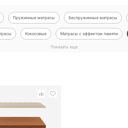
Пружинные матрасы
Беспружинные матрасы
трасы
Кокосовые
Матрасы с эффектом памяти
Показать еще
Тонкие матрасы на диван или кровать
Наматрасники
пальные матрасы
Ортопена
С эффектом памяти