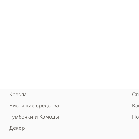
спокойного сна и отличного самочувствия. 
комфортное и безопасное место для сна. Зах
Каталог
Armos
П
Матрасы
О компании
Ак
Кровати
Сертификаты
Ст
Диваны
До
Пуфики и банкетки
Га
Подушки и одеяла
Об
Кресла
Сп
Чистящие средства
Ка
Тумбочки и Комоды
По
Декор