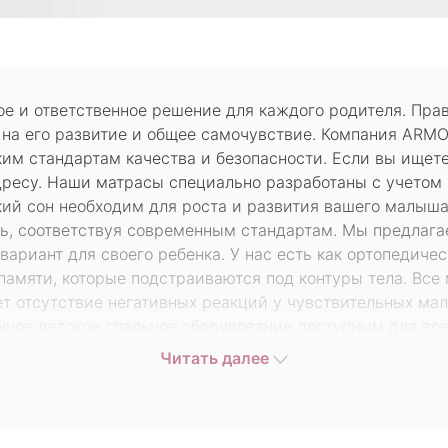
ое и ответственное решение для каждого родителя. Пр
 на его развитие и общее самочувствие. Компания ARM
им стандартам качества и безопасности. Если вы ищете,
адресу. Наши матрасы специально разработаны с учетом
ий сон необходим для роста и развития вашего малыша
ть, соответствуя современным стандартам. Мы предлаг
ариант для своего ребенка. У нас есть как ортопедиче
памяти, которые подстраиваются под контуры тела. Все
ет отсутствие негативных реакций у чувствительных м
нное детское спальное оборудование доступным для все
м категориям. Независимо от вашего бюджета, у нас ес
Читать далее
им акции и распродажи, что позволяет еще больше сэкон
одя из дома. Наш сайт предлагает удобный интерфейс, 
исания и отзывы других покупателей. Также наши специ
кающие вопросы. Не стоит экономить на здоровье вашег