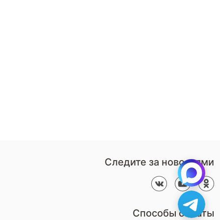
нии ARMOS и обеспечьте своему малышу
трасы в Москве с гарантией качества!
8 (800)-100-85-80
Стать
партнером
Перезвонить мне
Дизайнерам
В нерабочее время
Наши
воспользуйтесь
салоны
формой обратного звонка
Контакты
Пн-Пт: 9:00 - 18:00
компании
amservice@armos-market.ru
Следите за новостями
Способы оплаты