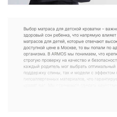
Выбор матраса для детской кроватки – важн
здоровый сон ребенка, что напрямую влияет
матрасов для детей, которые отвечают высок
доступной цене в Москве, то вы попали по 
организма. В ARMOS мы понимаем, что крепк
строгую проверку на качество и безопаснос
каждый родитель мог выбрать оптимальный в
поддержку спины, так и модели с эффектом 
гипоаллергенных материалов, что гарантиру
удивят вас. Мы стремимся сделать качестве
можете найти матрасы по различным ценовы
качества. Кроме того, мы регулярно провод
и купить матрас в детскую кроватку, не вых
каталогом товаров, прочитать подробные оп
подходящей модели и ответить на все возни